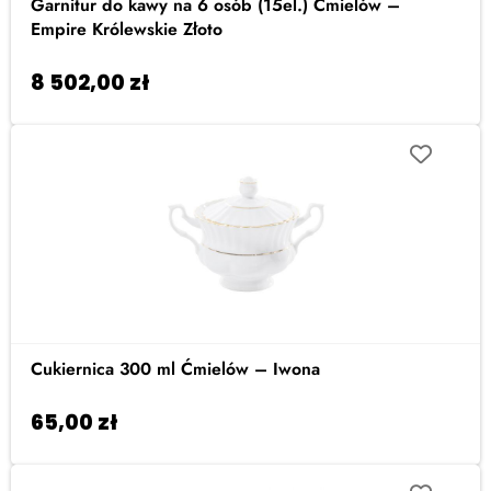
Garnitur do kawy na 6 osób (15el.) Ćmielów –
Empire Królewskie Złoto
8 502,00
zł
Dodaj do koszyka
Cukiernica 300 ml Ćmielów – Iwona
65,00
zł
Dodaj do koszyka