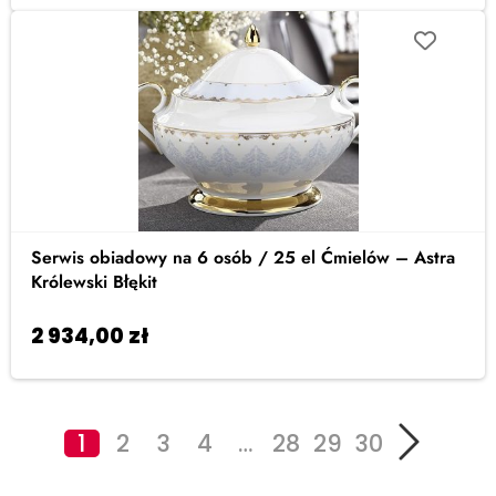
Serwis obiadowy na 6 osób / 25 el Ćmielów – Astra
Królewski Błękit
2 934,00
zł
Dodaj do koszyka
1
2
3
4
…
28
29
30