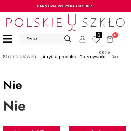
DARMOWA WYSYŁKA OD 500 ZŁ
0
0
0,00
zł
Strona główna
― Atrybut produktu: Do zmywarki ― Nie
Nie
Nie