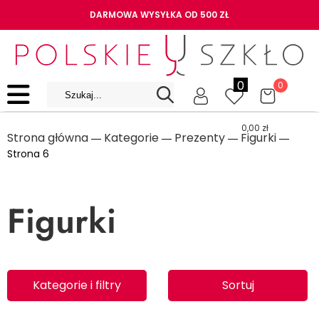
DARMOWA WYSYŁKA OD 500 ZŁ
0
0
0,00
zł
Strona główna
Kategorie
Prezenty
Figurki
―
―
―
―
Strona 6
Figurki
Kategorie i filtry
Sortuj