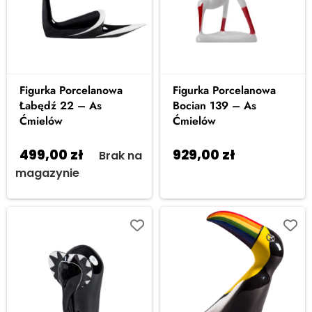
Figurka Porcelanowa
Figurka Porcelanowa
Łabędź 22 – As
Bocian 139 – As
Ćmielów
Ćmielów
499,00
zł
929,00
zł
Brak na
Dodaj
magazynie
do koszyka