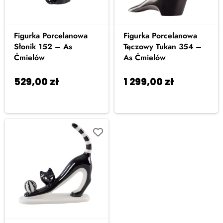
Figurka Porcelanowa
Figurka Porcelanowa
Słonik 152 – As
Tęczowy Tukan 354 –
Ćmielów
As Ćmielów
529,00
zł
1 299,00
zł
Dodaj
Dodaj
do koszyka
do koszyka