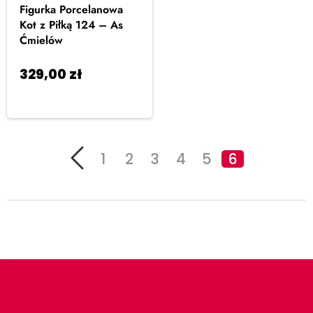
Figurka Porcelanowa
Kot z Piłką 124 – As
Ćmielów
329,00
zł
Dodaj
do koszyka
1
2
3
4
5
6