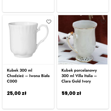
koszyka
koszyka
Kubek 300 ml
Kubek porcelanowy
Chodzież – Iwona Biała
300 ml Villa Italia –
C000
Clara Gold Ivory
25,00
zł
59,00
zł
Dodaj do
Dodaj do
koszyka
koszyka