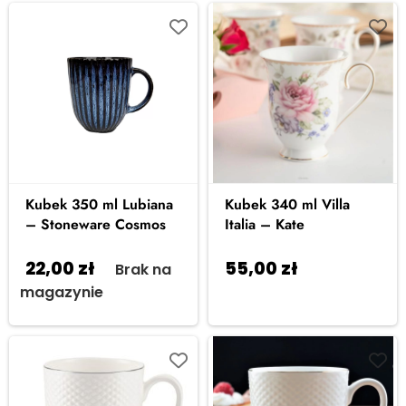
Kubek 350 ml Lubiana
Kubek 340 ml Villa
– Stoneware Cosmos
Italia – Kate
22,00
zł
55,00
zł
Brak na
Dodaj do
magazynie
koszyka