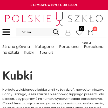
DARMOWA WYSYŁKA OD 500 ZŁ
0
0
0,00
zł
Strona główna
Kategorie
Porcelana
Porcelana
―
―
―
na sztuki
Kubki
―
― Strona 5
Kubki
Herbata z ulubionego kubka umili każdy dzień, nawet ten niezbyt
udany. Dlatego, jeżeli szukasz niezobowiązującego prezentu dla
bliskich, aby poprawić im humor, wybierz modele porcelanowe.
Charakteryzują się one wyjątkową odpornością na uszkodzenia,
co czyni je idealnym wyborem dla osób, które chcą ich używać