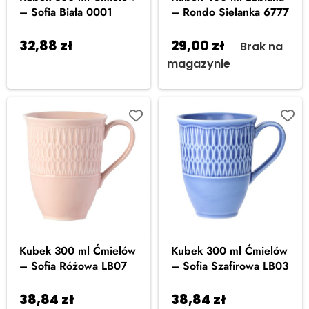
– Sofia Biała 0001
– Rondo Sielanka 6777
32,88
zł
29,00
zł
Dodaj do
Brak na
koszyka
magazynie
Kubek 300 ml Ćmielów
Kubek 300 ml Ćmielów
– Sofia Różowa LB07
– Sofia Szafirowa LB03
38,84
zł
38,84
zł
Dodaj do
Dodaj do