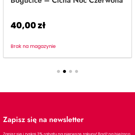
Bogucice – Cicha Noc Czerwona
40,00
zł
Brak na magazynie
Zapisz się na newsletter
Zapisz się i zyskaj 3% rabatu na pierwsze zakupy! Bądź na bieżąco