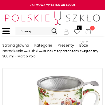
DARMOWA WYSYŁKA OD 500 ZŁ
0
0
0,00
zł
Strona główna
Kategorie
Prezenty
Boże
―
―
―
Narodzenie
Kubki
―
― Kubek z zaparzaczem świąteczny
300 ml – Marco Polo