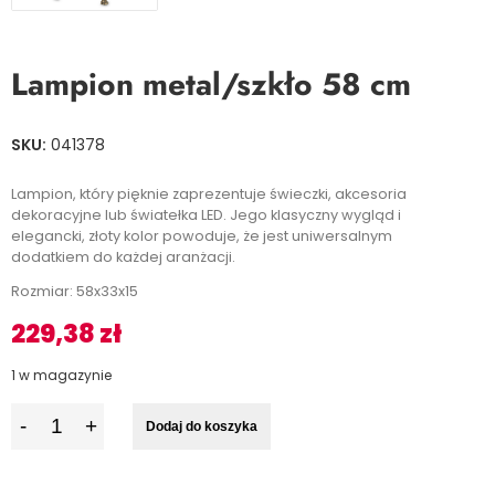
Lampion metal/szkło 58 cm
SKU:
041378
Lampion, który pięknie zaprezentuje świeczki, akcesoria
dekoracyjne lub światełka LED. Jego klasyczny wygląd i
elegancki, złoty kolor powoduje, że jest uniwersalnym
dodatkiem do każdej aranżacji.
Rozmiar: 58x33x15
229,38
zł
1 w magazynie
I
Dodaj do koszyka
l
o
ś