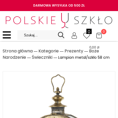
DARMOWA WYSYŁKA OD 500 ZŁ
0
0
0,00
zł
Strona główna
Kategorie
Prezenty
Boże
―
―
―
Narodzenie
Świeczniki
―
― Lampion metal/szkło 58 cm