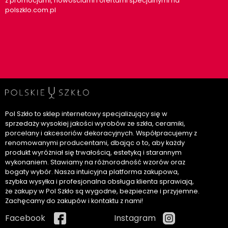
z promocjami, nowościami i ofertami specjalnymi na
polszklo.com.pl
Pol Szkło to sklep internetowy specjalizujący się w
sprzedaży wysokiej jakości wyrobów ze szkła, ceramiki,
porcelany i akcesoriów dekoracyjnych. Współpracujemy z
renomowanymi producentami, dbając o to, aby każdy
produkt wyróżniał się trwałością, estetyką i starannym
wykonaniem. Stawiamy na różnorodność wzorów oraz
bogaty wybór. Nasza intuicyjna platforma zakupowa,
szybka wysyłka i profesjonalna obsługa klienta sprawiają,
że zakupy w Pol Szkło są wygodne, bezpieczne i przyjemne.
Zachęcamy do zakupów i kontaktu z nami!
Facebook
Instagram