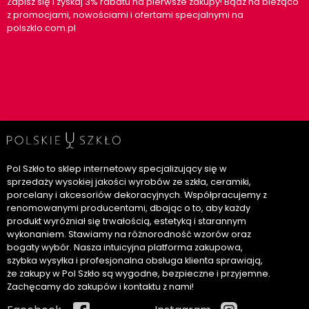
Zapisz się i zyskaj 3% rabatu na pierwsze zakupy! Bądź na bieżąco
z promocjami, nowościami i ofertami specjalnymi na
polszklo.com.pl
Pol Szkło to sklep internetowy specjalizujący się w
sprzedaży wysokiej jakości wyrobów ze szkła, ceramiki,
porcelany i akcesoriów dekoracyjnych. Współpracujemy z
renomowanymi producentami, dbając o to, aby każdy
produkt wyróżniał się trwałością, estetyką i starannym
wykonaniem. Stawiamy na różnorodność wzorów oraz
bogaty wybór. Nasza intuicyjna platforma zakupowa,
szybka wysyłka i profesjonalna obsługa klienta sprawiają,
że zakupy w Pol Szkło są wygodne, bezpieczne i przyjemne.
Zachęcamy do zakupów i kontaktu z nami!