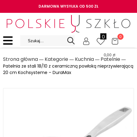
DARMOWA WYSYŁKA OD 500 ZŁ
0
0
0,00
zł
Strona główna
Kategorie
Kuchnia
Patelnie
―
―
―
―
Patelnia ze stali 18/10 z ceramiczną powłoką nieprzywierającą
20 cm Kochsysteme – DuraMax