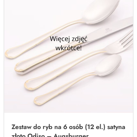
Zestaw do ryb na 6 osób (12 el.) satyna
złoto Odiso – Augsburger