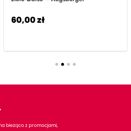
60,00
zł
Dodaj do koszyka
r
 na bieżąco z promocjami,