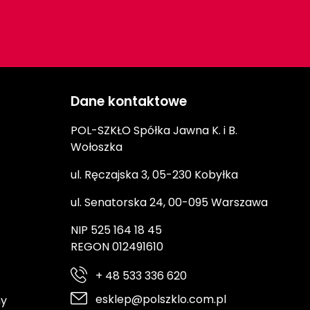
Dane kontaktowe
POL-SZKŁO Spółka Jawna K. i B.
Wołoszka
ul. Ręczajska 3, 05-230 Kobyłka
ul. Senatorska 24, 00-095 Warszawa
NIP 525 164 18 45
REGON 012491610
+ 48 533 336 620
esklep@polszklo.com.pl
ny