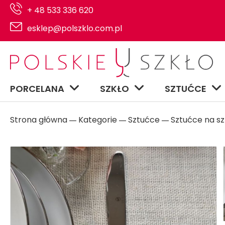
+ 48 533 336 620
esklep@polszklo.com.pl
PORCELANA
SZKŁO
SZTUĆCE
Strona główna
Kategorie
Sztućce
Sztućce na sz
―
―
―