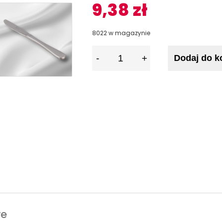
9,38
zł
8022 w magazynie
I
Dodaj do k
l
o
ś
ć
we