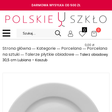
DARMOWA WYSYŁKA OD 500 ZŁ
0
0
0,00
zł
Strona główna
Kategorie
Porcelana
Porcelana
―
―
―
na sztuki
Talerze płytkie obiadowe
―
― Talerz obiadowy
30,5 cm Lubiana – Kaszub