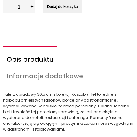
I
Dodaj do koszyka
l
o
ś
ć
Opis produktu
Informacje dodatkowe
Talerz obiadowy 30,5 cm z kolekcji Kaszub / Hel to jedne z
najpopularniejszych fasonów porcelany gastronomicznej,
wyprodukowanej w polskiej fabryce porcelany Lubiana. Idealna
biel i trwałość tej porcelany sprawiają, że jest ona chętnie
wybierana do hoteli, restauracji i cateringu. Elementy fasonu
charakteryzują się okrągłymi, prostymi kształtami oraz wygodnymi
w gastronomii sztaplowaniami.