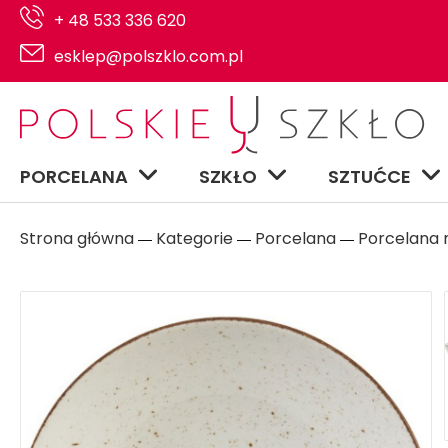
+ 48 533 336 620
esklep@polszklo.com.pl
PORCELANA
SZKŁO
SZTUĆCE
Strona główna
Kategorie
Porcelana
Porcelana n
―
―
―