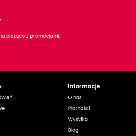
r
 na bieżąco z promocjami,
o
Informacje
ówień
O nas
we
Płatności
Wysyłka
Blog