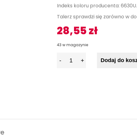
Indeks koloru producenta: 6630U.
Talerz sprawdzi się zarówno w dom
28,55
zł
43 w magazynie
I
Dodaj do kos
l
o
ś
ć
we