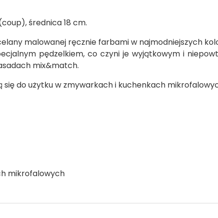
(coup), średnica 18 cm.
celany malowanej ręcznie farbami w najmodniejszych k
ecjalnym pędzelkiem, co czyni je wyjątkowym i niepowt
zasadach mix&match.
ją się do użytku w zmywarkach i kuchenkach mikrofalowyc
ch mikrofalowych