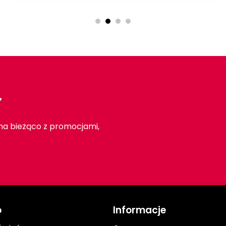
r
 na bieżąco z promocjami,
o
Informacje