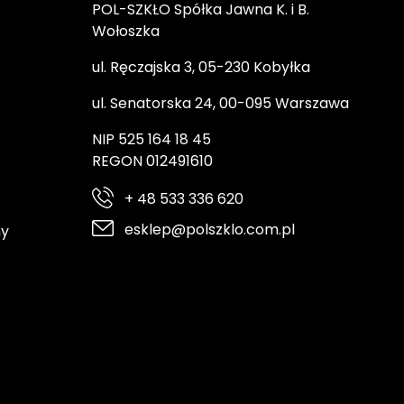
POL-SZKŁO Spółka Jawna K. i B.
Wołoszka
ul. Ręczajska 3, 05-230 Kobyłka
ul. Senatorska 24, 00-095 Warszawa
NIP 525 164 18 45
REGON 012491610
+ 48 533 336 620
esklep@polszklo.com.pl
ny