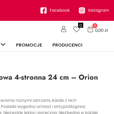
Facebook
Instagram
0
0
0,00
zł
PROMOCJE
PRODUCENCI
lowa 4-stronna 24 cm – Orion
terema różnymi ostrzami, każde z nich
. Posiada wygodny uchwyt i antypoślizgową
. Niezwykle lekka i poręczna. Niezbędna w każdej