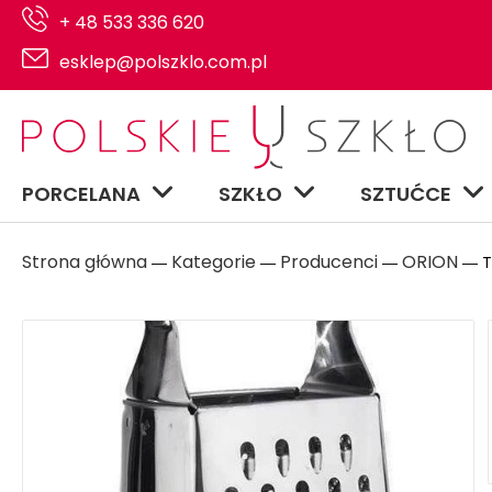
+ 48 533 336 620
esklep@polszklo.com.pl
PORCELANA
SZKŁO
SZTUĆCE
Strona główna
Kategorie
Producenci
ORION
―
―
―
― T