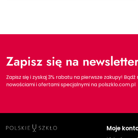
Zapisz się na newslette
Zapisz się i zyskaj 3% rabatu na pierwsze zakupy! Bądź
nowościami i ofertami specjalnymi na polszklo.com.pl
Moje kont