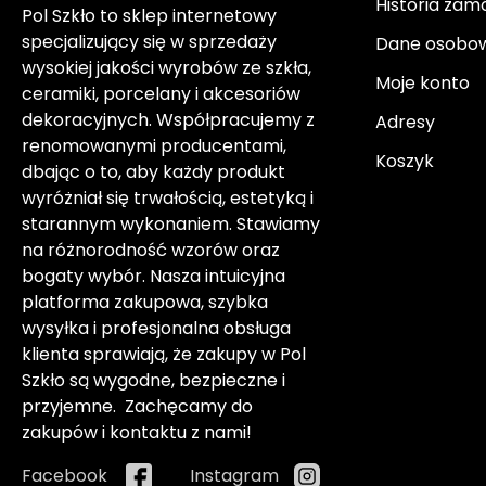
Historia zam
Pol Szkło to sklep internetowy
specjalizujący się w sprzedaży
Dane osobo
wysokiej jakości wyrobów ze szkła,
Moje konto
ceramiki, porcelany i akcesoriów
dekoracyjnych. Współpracujemy z
Adresy
renomowanymi producentami,
Koszyk
dbając o to, aby każdy produkt
wyróżniał się trwałością, estetyką i
starannym wykonaniem. Stawiamy
na różnorodność wzorów oraz
bogaty wybór. Nasza intuicyjna
platforma zakupowa, szybka
wysyłka i profesjonalna obsługa
klienta sprawiają, że zakupy w Pol
Szkło są wygodne, bezpieczne i
przyjemne. Zachęcamy do
zakupów i kontaktu z nami!
Facebook
Instagram