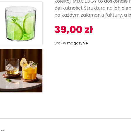
kolekcji MIXOLOGY to doskonałe 
delikatności. Struktura na ich ci
na każdym załamaniu faktury, a 
39,00
zł
Brak w magazynie