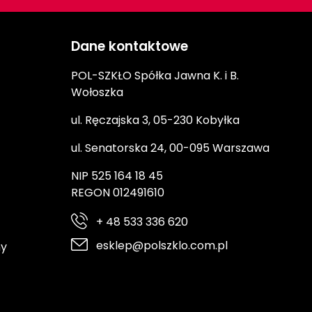
Dane kontaktowe
POL-SZKŁO Spółka Jawna K. i B.
Wołoszka
ul. Ręczajska 3, 05-230 Kobyłka
ul. Senatorska 24, 00-095 Warszawa
NIP 525 164 18 45
REGON 012491610
+ 48 533 336 620
esklep@polszklo.com.pl
ny