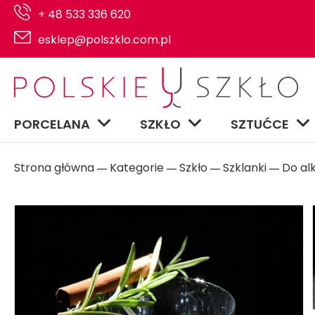
+ 48 533 336 620
esklep@polszklo.com.pl
PORCELANA
SZKŁO
SZTUĆCE
Strona główna
Kategorie
Szkło
Szklanki
Do al
―
―
―
―