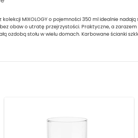
we
i z kolekcji MIXOLOGY o pojemności 350 ml idealnie nadają
 bez obaw o utratę przejrzystości. Praktyczne, a zarazem
iałą ozdobą stołu w wielu domach. Karbowane ścianki sz