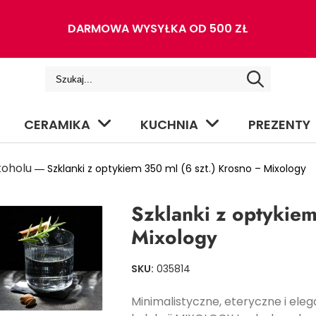
DARMOWA WYSYŁKA OD 500 ZŁ
CERAMIKA
KUCHNIA
PREZENTY
koholu
― Szklanki z optykiem 350 ml (6 szt.) Krosno – Mixology
Szklanki z optykiem
Mixology
SKU:
035814
Minimalistyczne, eteryczne i elega