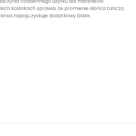
naczynia codziennego użytku dla miłośników
enkich ściankach sprawia, że promienie słońca tańczą
barwa napoju zyskuje dodatkowy blask.