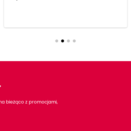
Dodaj do koszyka
r
 na bieżąco z promocjami,