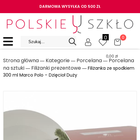
DARMOWA WYSYŁKA OD 500 ZŁ
0
0
0,00
zł
Strona główna
Kategorie
Porcelana
Porcelana
―
―
―
na sztuki
Filiżanki prezentowe
―
― Filiżanka ze spodkiem
300 ml Marco Polo – Dzięcioł Duży