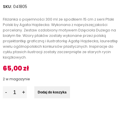
SKU:
041805
Filiżanka o pojemności 300 ml ze spodkiem 15 cm z serii Ptaki
Polski by Agata Hajdecka. Wykonana z najwyższej jakości
porcelany. Zestaw ozdobiony motywem Dzięcioła Dużego na
białym tle. Wzory ptaków zostały wykonane przez polską
projektantkę graficzną i ilustratorkę Agatę Hajdecka, laureatkę
wielu ogólnopolskich konkursów plastycznych. Inspiracje do
cyklu ptasich ilustracji zostały zaczerpnięte ze starych rycin
książkowych.
65,00
zł
2 w magazynie
I
Dodaj do koszyka
l
o
ś
ć