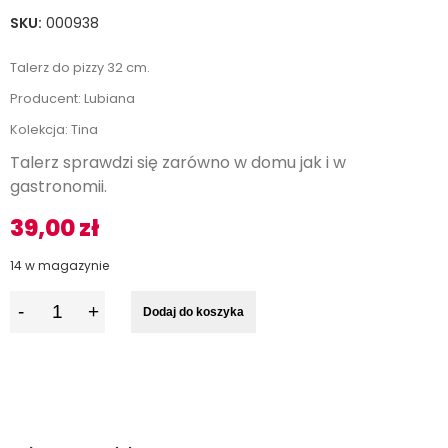
SKU:
000938
Talerz do pizzy 32 cm.
Producent: Lubiana
Kolekcja: Tina
Talerz sprawdzi się zarówno w domu jak i w
gastronomii.
39,00
zł
14 w magazynie
I
Dodaj do koszyka
l
o
ś
ć