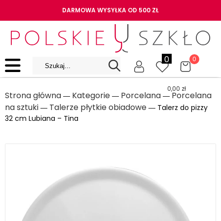
DARMOWA WYSYŁKA OD 500 ZŁ
0
0
0,00
zł
Strona główna
Kategorie
Porcelana
Porcelana
―
―
―
na sztuki
Talerze płytkie obiadowe
―
― Talerz do pizzy
32 cm Lubiana – Tina