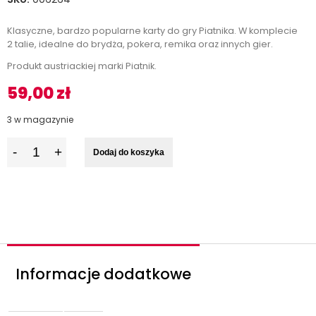
Klasyczne, bardzo popularne karty do gry Piatnika. W komplecie
2 talie, idealne do brydża, pokera, remika oraz innych gier.
Produkt austriackiej marki Piatnik.
59,00
zł
3 w magazynie
I
Dodaj do koszyka
l
o
ś
ć
Informacje dodatkowe