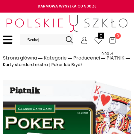
DARMOWA WYSYŁKA OD 500 ZŁ
0
0
0,00
zł
Strona główna
Kategorie
Producenci
PIATNIK
―
―
―
―
Karty standard ekstra | Poker lub Brydż