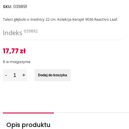
SKU:
039891
Talerz głęboki o średnicy 22 cm. Kolekcja Kerajet 9036 Reactivo Leaf.
Indeks
039892
17,77
zł
6 w magazynie
I
Dodaj do koszyka
l
o
ś
ć
Opis produktu