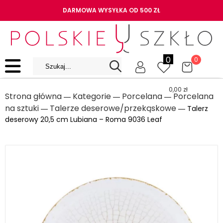
DARMOWA WYSYŁKA OD 500 ZŁ
0
0
0,00
zł
Strona główna
Kategorie
Porcelana
Porcelana
―
―
―
na sztuki
Talerze deserowe/przekąskowe
―
― Talerz
deserowy 20,5 cm Lubiana – Roma 9036 Leaf