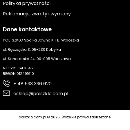
Polityka prywatności
Reklamacje, zwroty i wymiany
Dane kontaktowe
POL-SZKŁO Spółka Jawna K. i B. Wołoszka
ul. Ręczajska 3, 05-230 Kobyłka
ul. Senatorska 24, 00-095 Warszawa
NIP 525 164 18 45
REGON 012491610
+ 48 533 336 620
esklep@polszklo.com.pl
polszklo.com.pl © 2025. Wszelkie prawa zastrzeżone.
Cyber.pl
Realizacja: