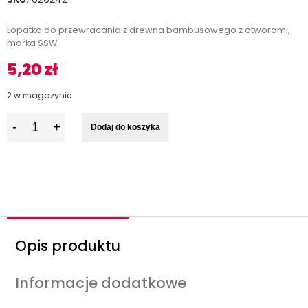
Łopatka do przewracania z drewna bambusowego z otworami,
marka SSW.
5,20
zł
2 w magazynie
I
Dodaj do koszyka
l
o
ś
ć
Opis produktu
Informacje dodatkowe