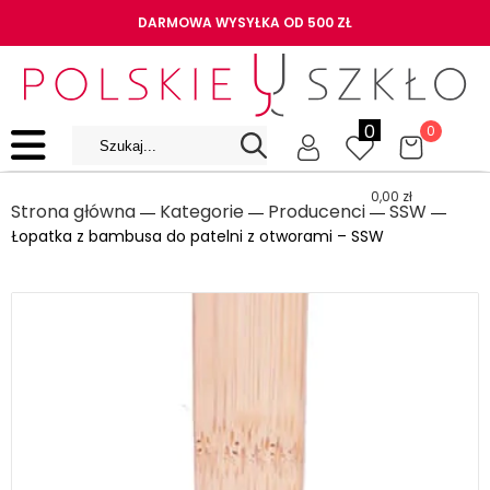
DARMOWA WYSYŁKA OD 500 ZŁ
0
0
0,00
zł
Strona główna
Kategorie
Producenci
SSW
―
―
―
―
Łopatka z bambusa do patelni z otworami – SSW