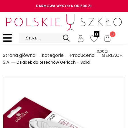
DARMOWA WYSYŁKA OD 500 ZŁ
0
0
0,00
zł
Strona główna
Kategorie
Producenci
GERLACH
―
―
―
S.A.
― Dziadek do orzechów Gerlach – Solid