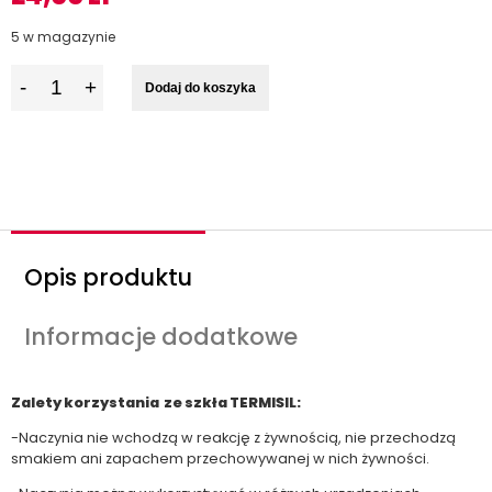
5 w magazynie
I
Dodaj do koszyka
l
o
ś
ć
Opis produktu
Informacje dodatkowe
Zalety korzystania ze szkła TERMISIL:
-Naczynia nie wchodzą w reakcję z żywnością, nie przechodzą
smakiem ani zapachem przechowywanej w nich żywności.