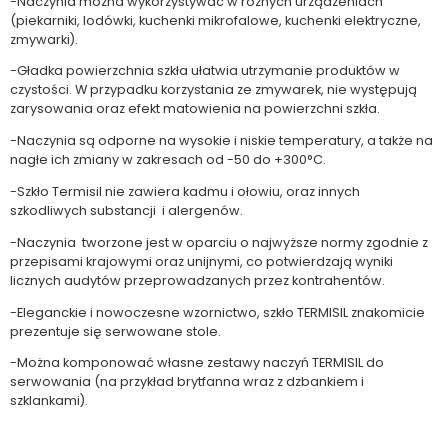
-Naczynia można wykorzystywać w różnych urządzeniach
(piekarniki, lodówki, kuchenki mikrofalowe, kuchenki elektryczne,
zmywarki).
-Gładka powierzchnia szkła ułatwia utrzymanie produktów w
czystości. W przypadku korzystania ze zmywarek, nie występują
zarysowania oraz efekt matowienia na powierzchni szkła.
-Naczynia są odporne na wysokie i niskie temperatury, a także na
nagłe ich zmiany w zakresach od -50 do +300°C.
-Szkło Termisil nie zawiera kadmu i ołowiu, oraz innych
szkodliwych substancji i alergenów.
-Naczynia tworzone jest w oparciu o najwyższe normy zgodnie z
przepisami krajowymi oraz unijnymi, co potwierdzają wyniki
licznych audytów przeprowadzanych przez kontrahentów.
-Eleganckie i nowoczesne wzornictwo, szkło TERMISIL znakomicie
prezentuje się serwowane stole.
-Można komponować własne zestawy naczyń TERMISIL do
serwowania (na przykład brytfanna wraz z dzbankiem i
szklankami).