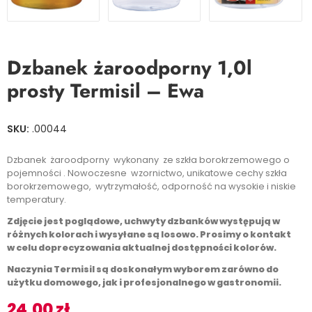
Dzbanek żaroodporny 1,0l
prosty Termisil – Ewa
SKU:
.00044
Dzbanek żaroodporny wykonany ze szkła borokrzemowego o
pojemności . Nowoczesne wzornictwo, unikatowe cechy szkła
borokrzemowego, wytrzymałość, odporność na wysokie i niskie
temperatury.
Zdjęcie jest poglądowe, uchwyty dzbanków występują w
różnych kolorach i wysyłane są losowo. Prosimy o kontakt
w celu doprecyzowania aktualnej dostępności kolorów.
Naczynia Termisil są doskonałym wyborem zarówno do
użytku domowego, jak i profesjonalnego w gastronomii.
24,00
zł