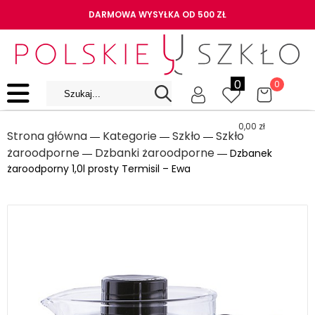
DARMOWA WYSYŁKA OD 500 ZŁ
0
0
0,00
zł
Strona główna
Kategorie
Szkło
Szkło
―
―
―
żaroodporne
Dzbanki żaroodporne
―
― Dzbanek
żaroodporny 1,0l prosty Termisil – Ewa