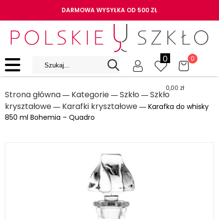
DARMOWA WYSYŁKA OD 500 ZŁ
0
0
0,00
zł
Strona główna
Kategorie
Szkło
Szkło
―
―
―
kryształowe
Karafki kryształowe
―
― Karafka do whisky
850 ml Bohemia – Quadro