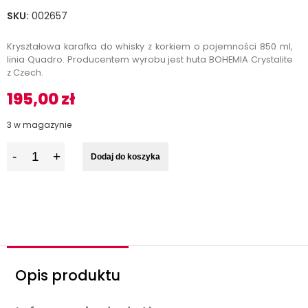
SKU:
002657
Kryształowa karafka do whisky z korkiem o pojemności 850 ml,
linia Quadro. Producentem wyrobu jest huta BOHEMIA Crystalite
z Czech.
195,00
zł
3 w magazynie
I
Dodaj do koszyka
l
o
ś
ć
Opis produktu