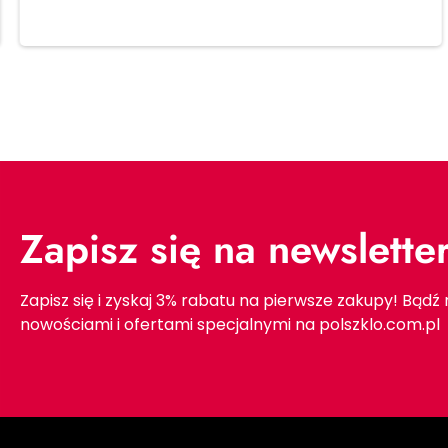
Dodaj do koszyka
Zapisz się na newslette
Zapisz się i zyskaj 3% rabatu na pierwsze zakupy! Bądź
nowościami i ofertami specjalnymi na polszklo.com.pl