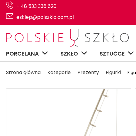
+ 48 533 336 620
esklep@polszklo.com.pl
PORCELANA
SZKŁO
SZTUĆCE
Strona główna
Kategorie
Prezenty
Figurki
―
―
―
― Figu