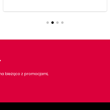
Dodaj do koszyka
r
 na bieżąco z promocjami,