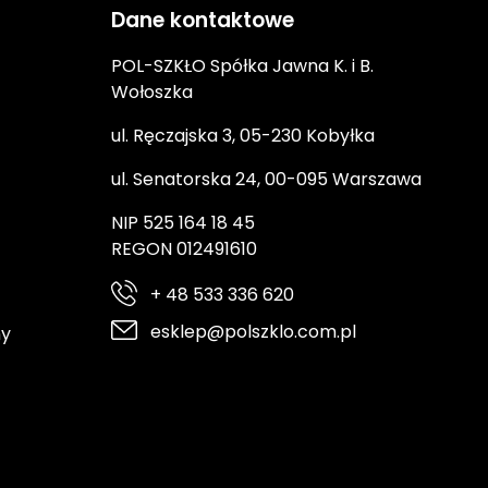
Dane kontaktowe
POL-SZKŁO Spółka Jawna K. i B.
Wołoszka
ul. Ręczajska 3, 05-230 Kobyłka
ul. Senatorska 24, 00-095 Warszawa
NIP 525 164 18 45
REGON 012491610
+ 48 533 336 620
esklep@polszklo.com.pl
ny