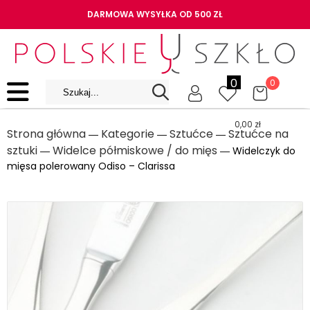
DARMOWA WYSYŁKA OD 500 ZŁ
0
0
0,00
zł
Strona główna
Kategorie
Sztućce
Sztućce na
―
―
―
sztuki
Widelce półmiskowe / do mięs
―
― Widelczyk do
mięsa polerowany Odiso – Clarissa