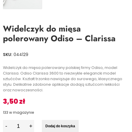
Widelczyk do mięsa
polerowany Odiso – Clarissa
SKU:
044129
Widelczyk do mięsa polerowany polskiej firmy Odiso, model
Clarissa. Odiso Clarissa 3600 to niezwykle elegancki model
sztućców. Kształt trzonka nawiązuje do surowego, klasycznego
stylu. Delikatnie zdobione aplikacje dodają sztućcom lekkości
oraz nowoczesności.
3,50
zł
133 w magazynie
I
Dodaj do koszyka
l