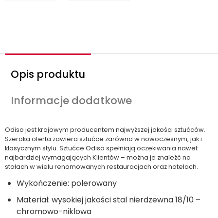
o
ś
ć
Opis produktu
Informacje dodatkowe
Odiso jest krajowym producentem najwyższej jakości sztućców.
Szeroka oferta zawiera sztućce zarówno w nowoczesnym, jak i
klasycznym stylu. Sztućce Odiso spełniają oczekiwania nawet
najbardziej wymagających Klientów – można je znaleźć na
stołach w wielu renomowanych restauracjach oraz hotelach.
Wykończenie: polerowany
Materiał: wysokiej jakości stal nierdzewna 18/10 –
chromowo-niklowa