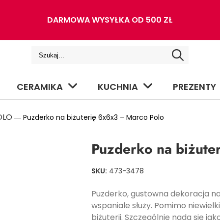
DARMOWA WYSYŁKA OD 500 ZŁ
CERAMIKA
KUCHNIA
PREZENTY
OLO
― Puzderko na biżuterię 6x6x3 – Marco Polo
Puzderko na biżute
SKU:
473-3478
Puzderko, gustowna dekoracja na 
wspaniale służy. Pomimo niewielk
biżuterii. Szczególnie nada się jak