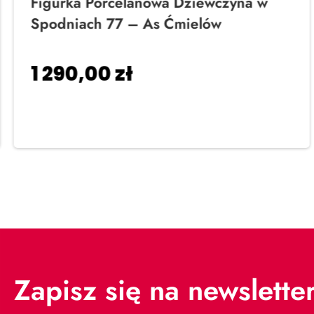
Figurka Porcelanowa Dziewczyna w
Spodniach 77 – As Ćmielów
1 290,00
zł
Dodaj do koszyka
Zapisz się na newslette