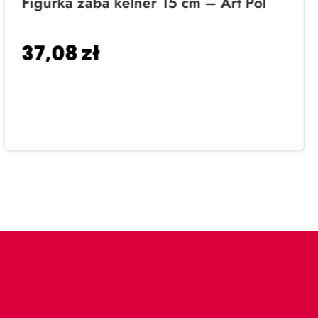
Figurka żaba kelner 15 cm – Art Pol
37,08
zł
Dodaj do koszyka