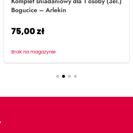
Komplet śniadaniowy dla 1 osoby (3el.)
Bogucice – Arlekin
75,00
zł
Brak na magazynie
r