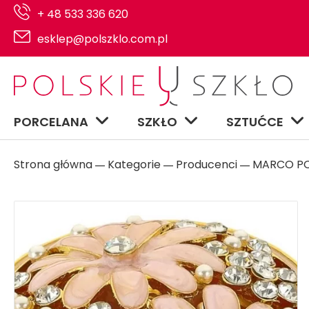
+ 48 533 336 620
esklep@polszklo.com.pl
PORCELANA
SZKŁO
SZTUĆCE
Strona główna
Kategorie
Producenci
MARCO P
―
―
―