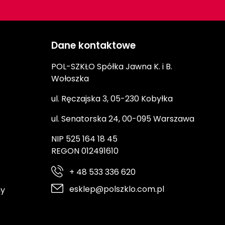
Dane kontaktowe
POL-SZKŁO Spółka Jawna K. i B.
Wołoszka
ul. Ręczajska 3, 05-230 Kobyłka
ul. Senatorska 24, 00-095 Warszawa
NIP 525 164 18 45
REGON 012491610
+ 48 533 336 620
esklep@polszklo.com.pl
ny