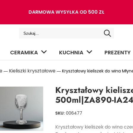
DARMOWA WYSYŁKA OD 500 ZŁ
CERAMIKA
KUCHNIA
PREZENTY
e
Kieliszki kryształowe
―
― Kryształowy kieliszek do wina Mły
Kryształowy kielis
500ml|ZA890-IA2
SKU:
006477
Kryształowy kieliszek do wina cz