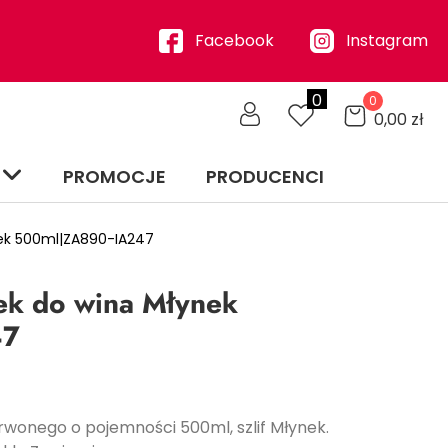
Facebook
Instagram
0
0
0,00
zł
PROMOCJE
PRODUCENCI
nek 500ml|ZA890-IA247
zek do wina Młynek
47
erwonego o pojemności 500ml, szlif Młynek.