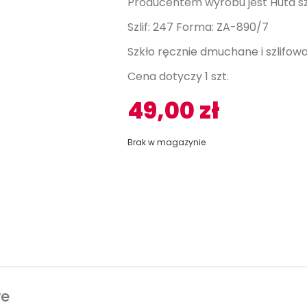
Producentem wyrobu jest Huta sz
Szlif: 247 Forma: ZA-890/7
Szkło ręcznie dmuchane i szlifow
Cena dotyczy 1 szt.
49,00
zł
Brak w magazynie
we