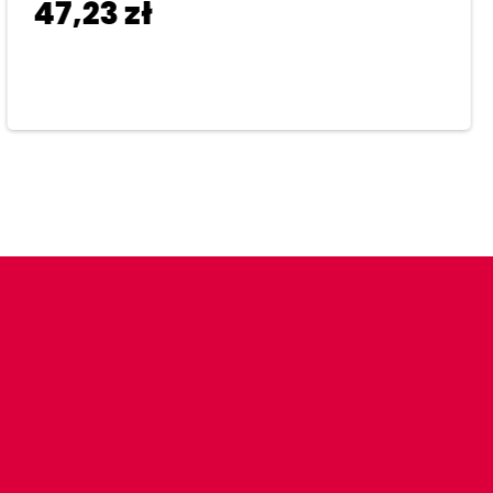
47,23
zł
Dodaj do koszyka