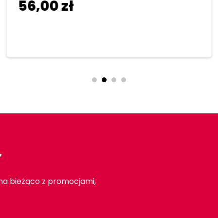
56,00
zł
Dodaj do koszyka
r
 na bieżąco z promocjami,