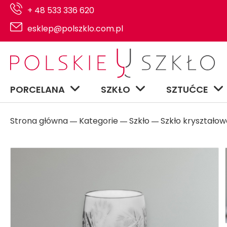
+ 48 533 336 620
esklep@polszklo.com.pl
PORCELANA
SZKŁO
SZTUĆCE
Strona główna
Kategorie
Szkło
Szkło kryształow
―
―
―