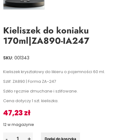
Kieliszek do koniaku
170ml|ZA890-IA247
SKU:
001343
Kieliszek kryształowy do likieru o pojemności 60 ml.
Szlif: ZA890 | Forma ZA-247
Szkło ręcznie dmuchane i szlifowane.
Cena dotyczy 1 szt. kieliszka.
47,23
zł
12 w magazynie
I
Dodaj do koszyka