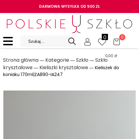
DARMOWA WYSYŁKA OD 500 ZŁ
0
0
0,00
zł
Strona główna
Kategorie
Szkło
Szkło
―
―
―
kryształowe
Kieliszki kryształowe
―
― Kieliszek do
koniaku 170ml|ZA890-IA247