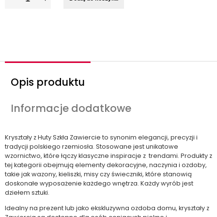
l
o
ś
ć
Opis produktu
Informacje dodatkowe
Kryształy z Huty Szkła Zawiercie to synonim elegancji, precyzji i
tradycji polskiego rzemiosła. Stosowane jest unikatowe
wzornictwo, które łączy klasyczne inspiracje z trendami. Produkty z
tej kategorii obejmują elementy dekoracyjne, naczynia i ozdoby,
takie jak wazony, kieliszki, misy czy świeczniki, które stanowią
doskonałe wyposażenie każdego wnętrza. Każdy wyrób jest
dziełem sztuki.
Idealny na prezent lub jako ekskluzywna ozdoba domu, kryształy z