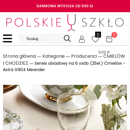
DARMOWA WYSYŁKA OD 500 ZŁ
0
0
0,00
zł
Strona główna
Kategorie
Producenci
ĆMIELÓW
―
―
―
I CHODZIEŻ
― Serwis obiadowy na 6 osób (25el.) Ćmielów –
Astra G904 Meander