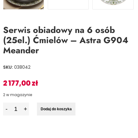
Serwis obiadowy na 6 osób
(25el.) Ćmielów – Astra G904
Meander
SKU:
038042
2 177,00
zł
2 w magazynie
I
Dodaj do koszyka
l
o
ś
ć