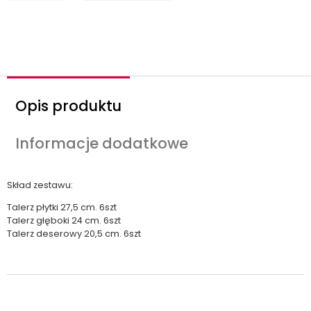
o
ś
ć
Opis produktu
Informacje dodatkowe
Skład zestawu:
Talerz płytki 27,5 cm. 6szt
Talerz głęboki 24 cm. 6szt
Talerz deserowy 20,5 cm. 6szt