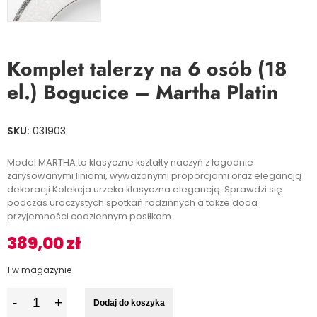
Komplet talerzy na 6 osób (18
el.) Bogucice – Martha Platin
SKU:
031903
Model MARTHA to klasyczne kształty naczyń z łagodnie
zarysowanymi liniami, wyważonymi proporcjami oraz elegancją
dekoracji Kolekcja urzeka klasyczna elegancją. Sprawdzi się
podczas uroczystych spotkań rodzinnych a także doda
przyjemności codziennym posiłkom.
389,00
zł
1 w magazynie
I
Dodaj do koszyka
l