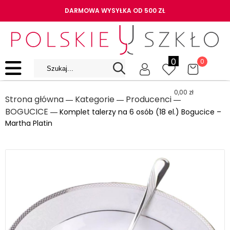
DARMOWA WYSYŁKA OD 500 ZŁ
0
0
0,00
zł
Strona główna
Kategorie
Producenci
―
―
―
BOGUCICE
― Komplet talerzy na 6 osób (18 el.) Bogucice –
Martha Platin