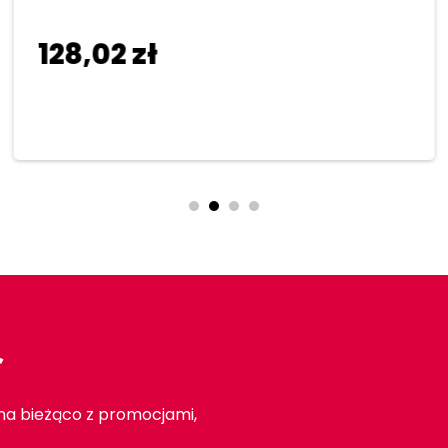
128,02
zł
Dodaj do koszyka
r
 na bieżąco z promocjami,