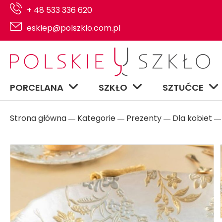
+ 48 533 336 620
esklep@polszklo.com.pl
PORCELANA
SZKŁO
SZTUĆCE
Strona główna
Kategorie
Prezenty
Dla kobiet
―
―
―
― 