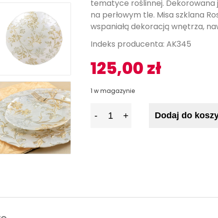
tematyce roślinnej. Dekorowana j
na perłowym tle. Misa szklana Ros
wspaniałą dekoracją wnętrza, na
Indeks producenta: AK345
125,00
zł
1 w magazynie
I
Dodaj do kosz
l
o
ś
ć