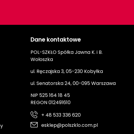
Dane kontaktowe
POL-SZKŁO Spółka Jawna K. i B.
Wołoszka
ul. Ręczajska 3, 05-230 Kobyłka
ul. Senatorska 24, 00-095 Warszawa
NIP 525 164 18 45
REGON 012491610
+ 48 533 336 620
esklep@polszklo.com.pl
ny