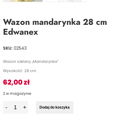
Wazon mandarynka 28 cm
Edwanex
SKU:
02543
Wazon szklany „Mandarynka”.
Wysokość: 28 cm.
62,00
zł
2 w magazynie
I
Dodaj do koszyka
l
o
ś
ć