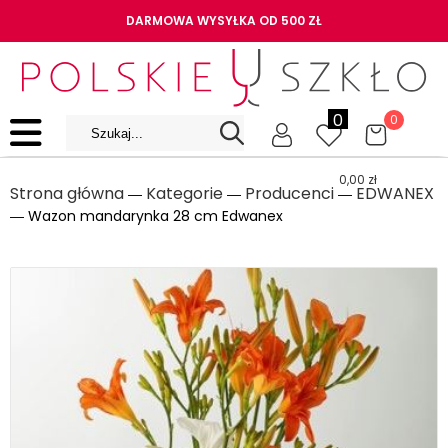
DARMOWA WYSYŁKA OD 500 ZŁ
0
0
0,00
zł
Strona główna
Kategorie
Producenci
EDWANEX
―
―
―
― Wazon mandarynka 28 cm Edwanex