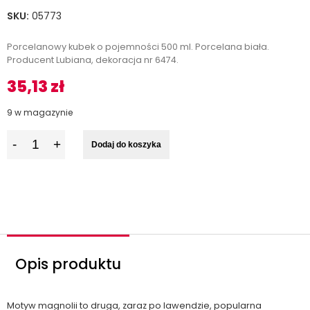
SKU:
05773
Porcelanowy kubek o pojemności 500 ml. Porcelana biała.
Producent Lubiana, dekoracja nr 6474.
35,13
zł
9 w magazynie
I
Dodaj do koszyka
l
o
ś
ć
Opis produktu
Motyw magnolii to druga, zaraz po lawendzie, popularna