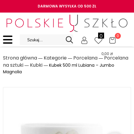
DARMOWA WYSYŁKA OD 500 ZŁ
0
0
0,00
zł
Strona główna
Kategorie
Porcelana
Porcelana
―
―
―
na sztuki
Kubki
―
― Kubek 500 ml Lubiana – Jumbo
Magnolia