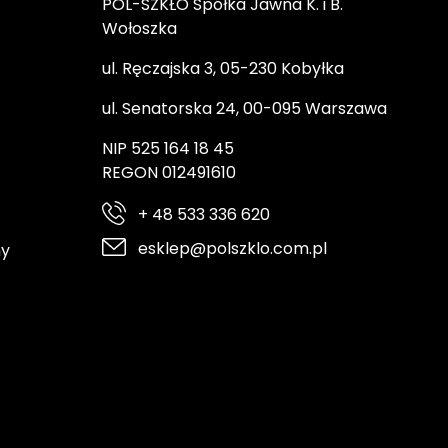
POL-SZKŁO Spółka Jawna K. i B.
Wołoszka
ul. Ręczajska 3, 05-230 Kobyłka
ul. Senatorska 24, 00-095 Warszawa
NIP 525 164 18 45
REGON 012491610
+ 48 533 336 620
esklep@polszklo.com.pl
ny