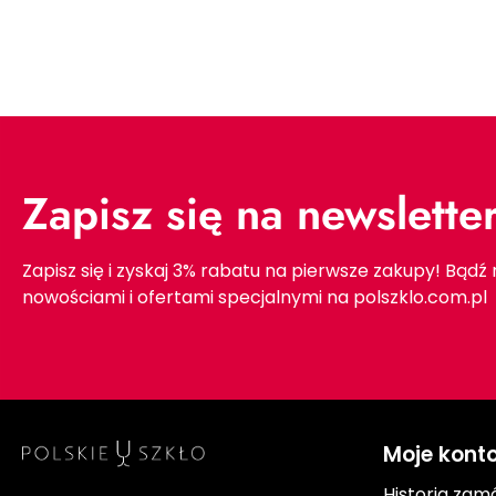
Zapisz się na newslette
Zapisz się i zyskaj 3% rabatu na pierwsze zakupy! Bądź
nowościami i ofertami specjalnymi na polszklo.com.pl
Moje kont
Historia zam