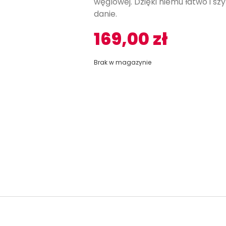
węglowej. Dzięki niemu łatwo i s
danie.
169,00
zł
Brak w magazynie