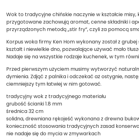
Wok to tradycyjne chińskie naczynie w kształcie misy,
przygotowane zachowują aromat, cenne składniki i ape
przyrządzonych metodą „stir fry”, czyli za pomocą sm
Korpus woka firmy Ken Hom wykonany został z grubej s
kształt i niewielkie dno, pozwalające używać mało tłu
Nadaje się na wszystkie rodzaje kuchenek, w tym równi
Przed pierwszym użyciem musimy wytworzyć naturalną
dymienia. Zdjąć z palnika i odczekać aż ostygnie, nas
ciemniejszy tym łatwiej w nim gotować.
tradycyjny wok z tradycyjnego materiału
grubość ścianki 1.8 mm
średnica 32 cm
solidna, drewniana rękojeść wykonana z drewna bukow
konieczność stosowania tradycyjnych zasad konserwa
nie nadaje się do mycia w zmywarkach