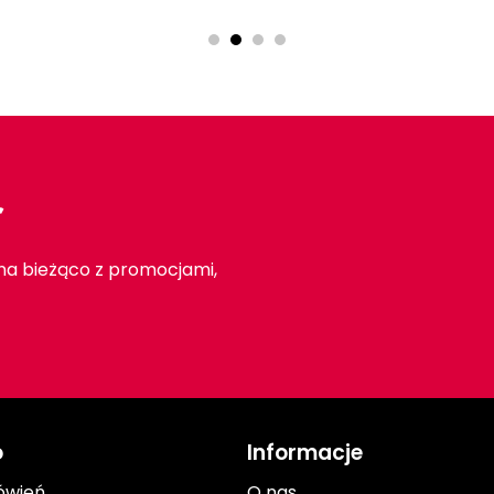
r
 na bieżąco z promocjami,
o
Informacje
ówień
O nas