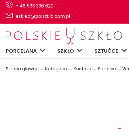
+ 48 533 336 620
esklep@polszklo.com.pl
PORCELANA
SZKŁO
SZTUĆCE
Strona główna
Kategorie
Kuchnia
Patelnie
―
―
―
― Wok 