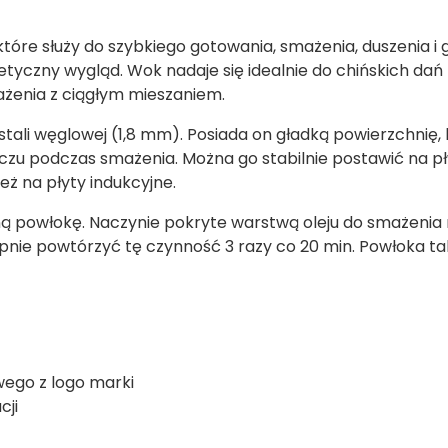
 które służy do szybkiego gotowania, smażenia, duszenia i
tyczny wygląd. Wok nadaje się idealnie do chińskich dań
ażenia z ciągłym mieszaniem.
tali węglowej (1,8 mm). Posiada on gładką powierzchnię,
szczu podczas smażenia. Można go stabilnie postawić na 
eż na płyty indukcyjne.
 powłokę. Naczynie pokryte warstwą oleju do smażenia n
tępnie powtórzyć tę czynność 3 razy co 20 min. Powłoka ta
ego z logo marki
cji