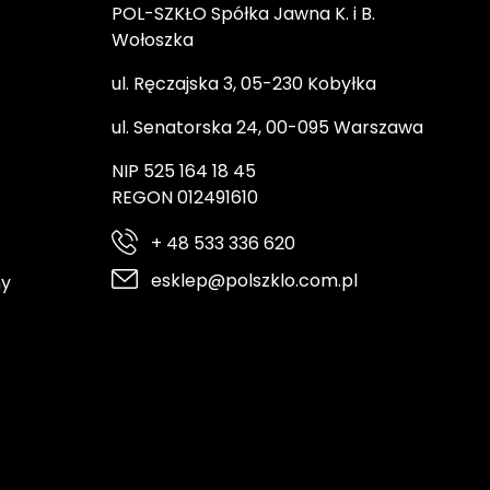
POL-SZKŁO Spółka Jawna K. i B.
Wołoszka
ul. Ręczajska 3, 05-230 Kobyłka
ul. Senatorska 24, 00-095 Warszawa
NIP 525 164 18 45
REGON 012491610
+ 48 533 336 620
esklep@polszklo.com.pl
ny