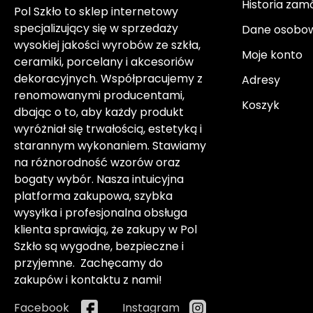
Historia zam
Pol Szkło to sklep internetowy
specjalizujący się w sprzedaży
Dane osobo
wysokiej jakości wyrobów ze szkła,
Moje konto
ceramiki, porcelany i akcesoriów
dekoracyjnych. Współpracujemy z
Adresy
renomowanymi producentami,
Koszyk
dbając o to, aby każdy produkt
wyróżniał się trwałością, estetyką i
starannym wykonaniem. Stawiamy
na różnorodność wzorów oraz
bogaty wybór. Nasza intuicyjna
platforma zakupowa, szybka
wysyłka i profesjonalna obsługa
klienta sprawiają, że zakupy w Pol
Szkło są wygodne, bezpieczne i
przyjemne. Zachęcamy do
zakupów i kontaktu z nami!
Facebook
Instagram