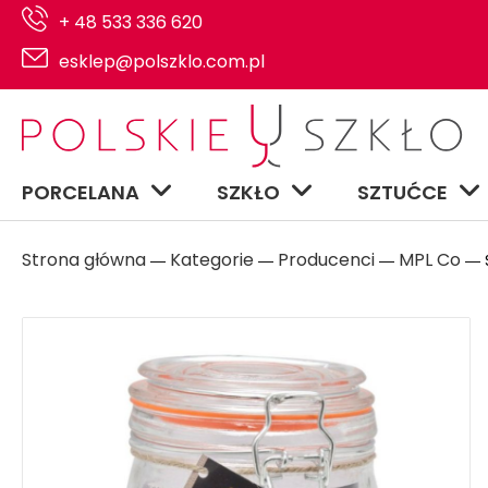
+ 48 533 336 620
esklep@polszklo.com.pl
PORCELANA
SZKŁO
SZTUĆCE
Strona główna
Kategorie
Producenci
MPL Co
―
―
―
― S