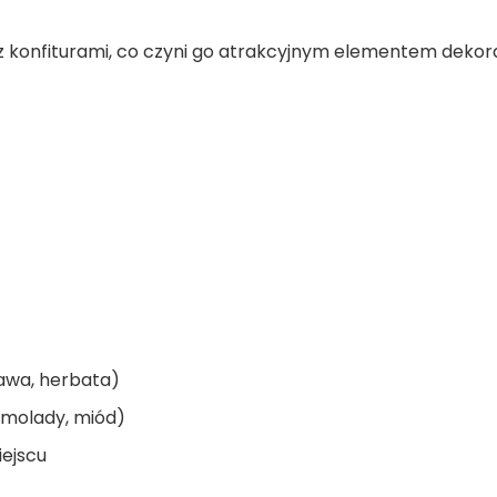
 z konfiturami, co czyni go atrakcyjnym elementem dekor
awa, herbata)
molady, miód)
iejscu