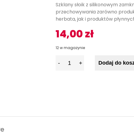
Szklany słoik z silikonowym zamkn
przechowywania zarówno produkt
herbata, jak i produktów płynnyc
14,00
zł
12 w magazynie
I
Dodaj do kos
l
o
ś
ć
we