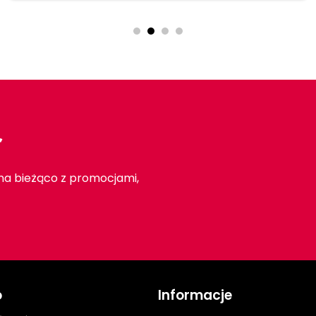
r
 na bieżąco z promocjami,
o
Informacje