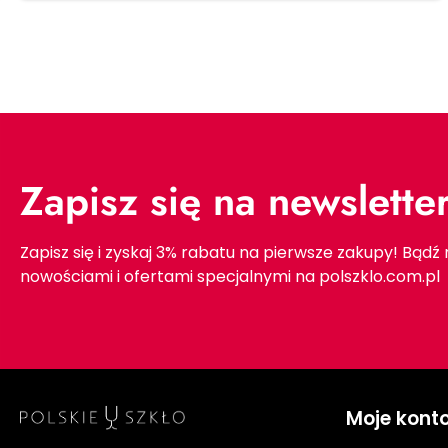
Zapisz się na newslette
Zapisz się i zyskaj 3% rabatu na pierwsze zakupy! Bądź
nowościami i ofertami specjalnymi na polszklo.com.pl
Moje kont