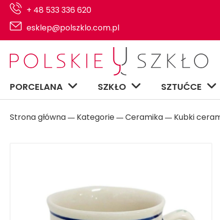
+ 48 533 336 620
esklep@polszklo.com.pl
PORCELANA
SZKŁO
SZTUĆCE
Strona główna
Kategorie
Ceramika
Kubki cera
―
―
―