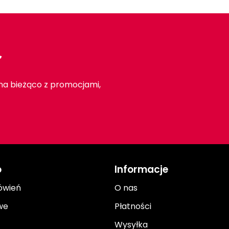
r
 na bieżąco z promocjami,
o
Informacje
ówień
O nas
we
Płatności
Wysyłka