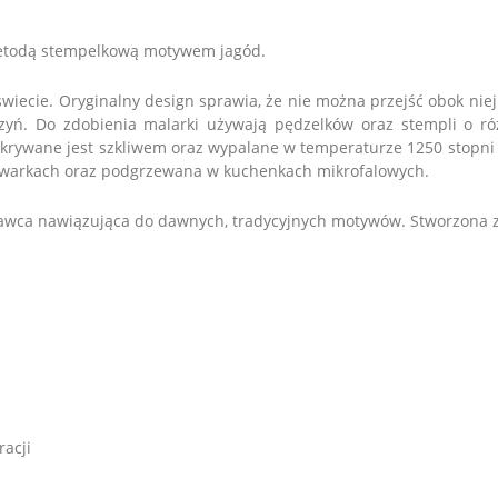
metodą stempelkową motywem jagód.
iecie. Oryginalny design sprawia, że nie można przejść obok niej 
ń. Do zdobienia malarki używają pędzelków oraz stempli o różn
krywane jest szkliwem oraz wypalane w temperaturze 1250 stopni 
warkach oraz podgrzewana w kuchenkach mikrofalowych.
esławca nawiązująca do dawnych, tradycyjnych motywów. Stworzona 
acji