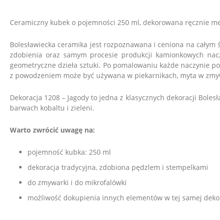
Ceramiczny kubek o pojemności 250 ml, dekorowana ręcznie 
Bolesławiecka ceramika jest rozpoznawana i ceniona na całym św
zdobienia oraz samym procesie produkcji kamionkowych naczy
geometryczne dzieła sztuki. Po pomalowaniu każde naczynie po
z powodzeniem może być używana w piekarnikach, myta w zmy
Dekoracja 1208 – Jagody to jedna z klasycznych dekoracji Bol
barwach kobaltu i zieleni.
Warto zwrócić uwagę na:
pojemność kubka: 250 ml
dekoracja tradycyjna, zdobiona pędzlem i stempelkami
do zmywarki i do mikrofalówki
możliwość dokupienia innych elementów w tej samej dekor