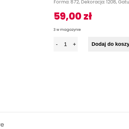
Forma: 872, Dekoracja: 1208, Gatun
59,00
zł
3 w magazynie
I
Dodaj do kosz
l
o
ś
ć
we