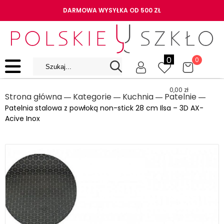
DARMOWA WYSYŁKA OD 500 ZŁ
0
0
0,00
zł
Strona główna
Kategorie
Kuchnia
Patelnie
―
―
―
―
Patelnia stalowa z powłoką non-stick 28 cm Ilsa – 3D AX-
Acive Inox