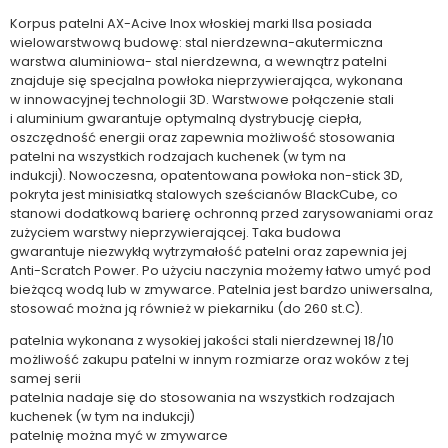
Korpus patelni AX-Acive Inox włoskiej marki Ilsa posiada
wielowarstwową budowę: stal nierdzewna-akutermiczna
warstwa aluminiowa- stal nierdzewna, a wewnątrz patelni
znajduje się specjalna powłoka nieprzywierająca, wykonana
w innowacyjnej technologii 3D. Warstwowe połączenie stali
i aluminium gwarantuje optymalną dystrybucję ciepła,
oszczędność energii oraz zapewnia możliwość stosowania
patelni na wszystkich rodzajach kuchenek (w tym na
indukcji). Nowoczesna, opatentowana powłoka non-stick 3D,
pokryta jest minisiatką stalowych sześcianów BlackCube, co
stanowi dodatkową barierę ochronną przed zarysowaniami oraz
zużyciem warstwy nieprzywierającej. Taka budowa
gwarantuje niezwykłą wytrzymałość patelni oraz zapewnia jej
Anti-Scratch Power. Po użyciu naczynia możemy łatwo umyć pod
bieżącą wodą lub w zmywarce. Patelnia jest bardzo uniwersalna,
stosować można ją również w piekarniku (do 260 st.C).
patelnia wykonana z wysokiej jakości stali nierdzewnej 18/10
możliwość zakupu patelni w innym rozmiarze oraz woków z tej
samej serii
patelnia nadaje się do stosowania na wszystkich rodzajach
kuchenek (w tym na indukcji)
patelnię można myć w zmywarce