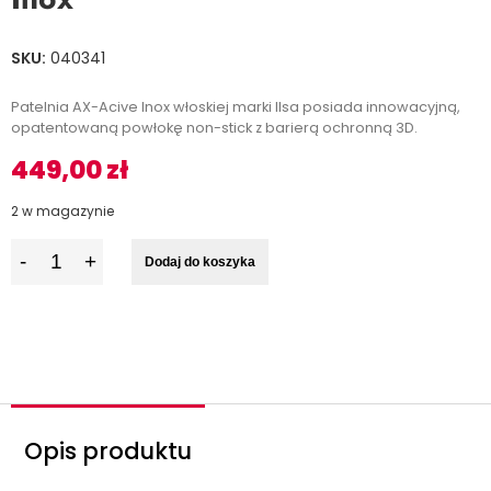
SKU:
040341
Patelnia AX-Acive Inox włoskiej marki Ilsa posiada innowacyjną,
opatentowaną powłokę non-stick z barierą ochronną 3D.
449,00
zł
2 w magazynie
I
Dodaj do koszyka
l
o
ś
ć
Opis produktu