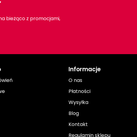
r
 na bieżąco z promocjami,
o
Informacje
ówień
O nas
we
Płatności
Wysyłka
Blog
Kontakt
Regulamin sklepu