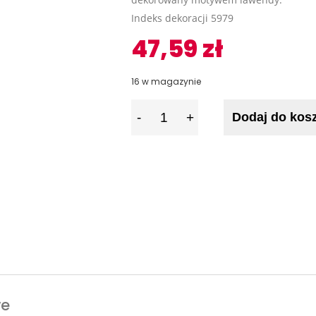
Indeks dekoracji 5979
47,59
zł
16 w magazynie
I
Dodaj do kos
l
o
ś
ć
we