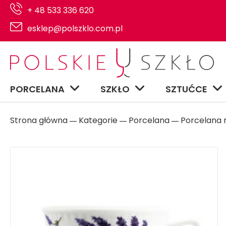
+ 48 533 336 620
esklep@polszklo.com.pl
PORCELANA
SZKŁO
SZTUĆCE
Strona główna
Kategorie
Porcelana
Porcelana n
―
―
―