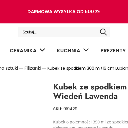
DARMOWA WYSYŁKA OD 500 ZŁ
CERAMIKA
KUCHNIA
PREZENTY
a sztuki
Filiżanki
―
― Kubek ze spodkiem 300 ml/16 cm Lubia
Kubek ze spodkiem
Wiedeń Lawenda
SKU:
019429
Kubek o pojemności 350 ml ze spodkie
dekorowany motywem lawendy.