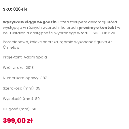
SKU:
026414
Wysyłka w ciągu 24 godzin.
Przed zakupem dekoracji, która
występuje w różnych wzorach i kolorach
prosimy o kontakt
w
celu ustalenia dostępności wybranego wzoru – 533 336 620.
Porcelanowa, kolekcjonerska, ręcznie wykonana figurka As
Ćmielów.
Projektant:
Adam Spała
Wzór z roku:
2018
Numer katalogowy:
387
Szerokość (mm):
35
Wysokość (mm):
80
Długość (mm):
60
399,00
zł