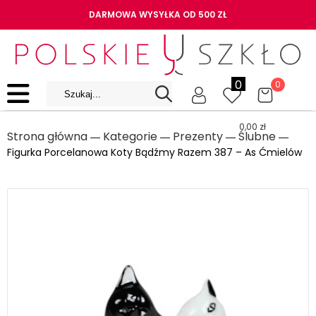
DARMOWA WYSYŁKA OD 500 ZŁ
0
0
0,00
zł
Strona główna
Kategorie
Prezenty
Ślubne
―
―
―
―
Figurka Porcelanowa Koty Bądźmy Razem 387 – As Ćmielów