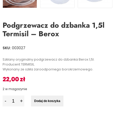
Podgrzewacz do dzbanka 1,5l
Termisil – Berox
SKU:
003027
Szklany oryginalny podgrzewacz do dzbanka Berox 1,5l.
Producent TERMISIL.
Wykonany ze szkła żaroodpornego borokrzemowego.
22,00
zł
2 w magazynie
I
Dodaj do koszyka
l
o