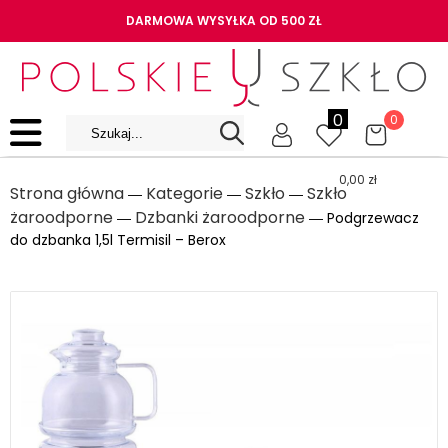
DARMOWA WYSYŁKA OD 500 ZŁ
0
0
0,00
zł
Strona główna
Kategorie
Szkło
Szkło
―
―
―
żaroodporne
Dzbanki żaroodporne
―
― Podgrzewacz
do dzbanka 1,5l Termisil – Berox