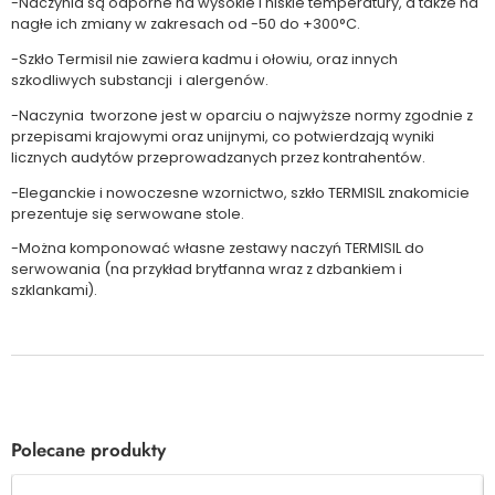
-Naczynia są odporne na wysokie i niskie temperatury, a także na
nagłe ich zmiany w zakresach od -50 do +300°C.
-Szkło Termisil nie zawiera kadmu i ołowiu, oraz innych
szkodliwych substancji i alergenów.
-Naczynia tworzone jest w oparciu o najwyższe normy zgodnie z
przepisami krajowymi oraz unijnymi, co potwierdzają wyniki
licznych audytów przeprowadzanych przez kontrahentów.
-Eleganckie i nowoczesne wzornictwo, szkło TERMISIL znakomicie
prezentuje się serwowane stole.
-Można komponować własne zestawy naczyń TERMISIL do
serwowania (na przykład brytfanna wraz z dzbankiem i
szklankami).
Polecane produkty