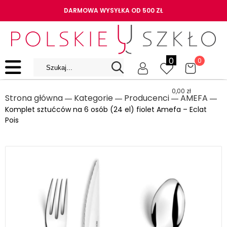
DARMOWA WYSYŁKA OD 500 ZŁ
0
0
0,00
zł
Strona główna
Kategorie
Producenci
AMEFA
―
―
―
―
Komplet sztućców na 6 osób (24 el) fiolet Amefa – Eclat
Pois