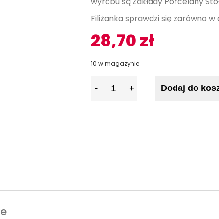
wyrobu są Zakłady Porcelany Stoł
Filiżanka sprawdzi się zarówno w 
28,70
zł
10 w magazynie
I
Dodaj do kos
l
o
ś
ć
we