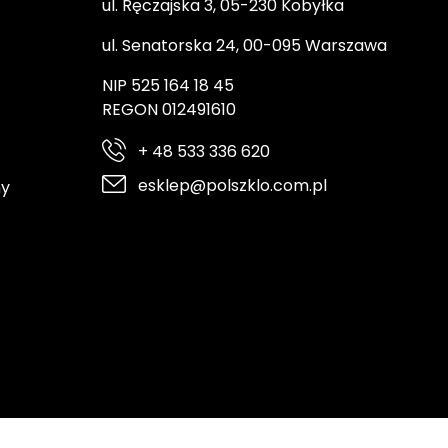
ul. Ręczajska 3, 05-230 Kobyłka
ul. Senatorska 24, 00-095 Warszawa
NIP 525 164 18 45
REGON 012491610
+ 48 533 336 620
esklep@polszklo.com.pl
ny