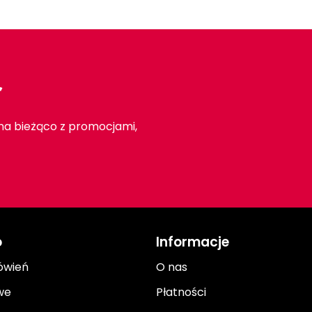
r
 na bieżąco z promocjami,
o
Informacje
ówień
O nas
we
Płatności