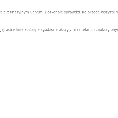
ałcie z finezyjnym uchem.
D
oskonale sprawdzi się przede wszystki
ej ostre linie zostały złagodzone okrągłymi reliefami i zaokrąglo