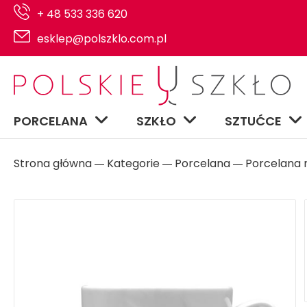
+ 48 533 336 620
esklep@polszklo.com.pl
PORCELANA
SZKŁO
SZTUĆCE
Strona główna
Kategorie
Porcelana
Porcelana n
―
―
―