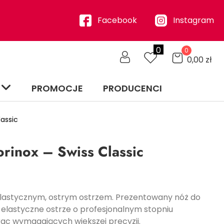
Facebook
Instagram
0
0
0,00
zł
PROMOCJE
PRODUCENCI
lassic
rinox – Swiss Classic
elastycznym, ostrym ostrzem. Prezentowany nóż do
elastyczne ostrze o profesjonalnym stopniu
prac wymagających większej precyzji.