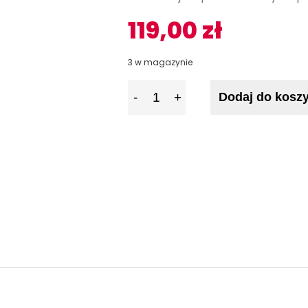
119,00
zł
3 w magazynie
I
Dodaj do kosz
l
o
ś
ć