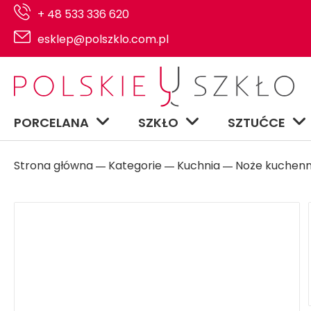
+ 48 533 336 620
esklep@polszklo.com.pl
PORCELANA
SZKŁO
SZTUĆCE
Strona główna
Kategorie
Kuchnia
Noże kuchen
―
―
―