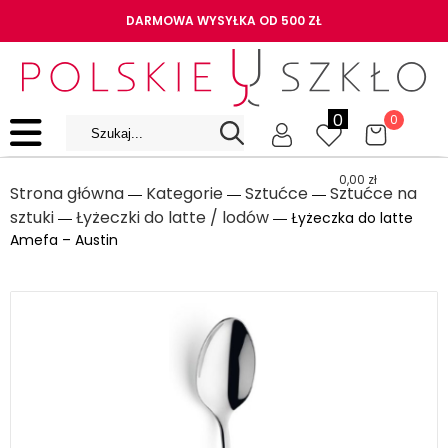
DARMOWA WYSYŁKA OD 500 ZŁ
0
0
0,00
zł
Strona główna
Kategorie
Sztućce
Sztućce na
―
―
―
sztuki
Łyżeczki do latte / lodów
―
― Łyżeczka do latte
Amefa – Austin