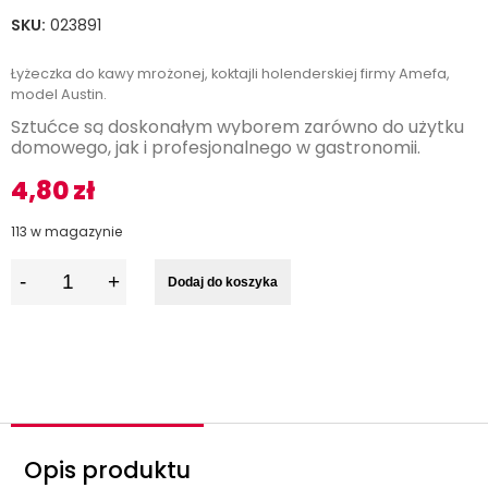
SKU:
023891
Łyżeczka do kawy mrożonej, koktajli holenderskiej firmy Amefa,
model Austin.
Sztućce są doskonałym wyborem zarówno do użytku
domowego, jak i profesjonalnego w gastronomii.
4,80
zł
113 w magazynie
I
Dodaj do koszyka
l
o
ś
ć
Opis produktu