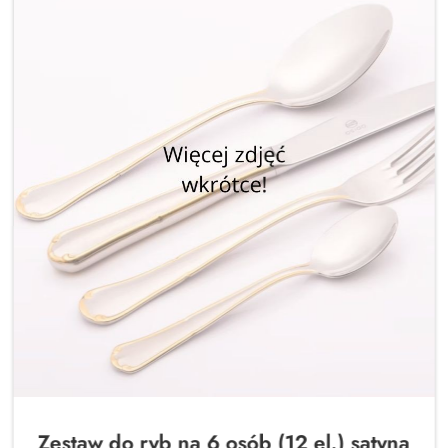
Zestaw do ryb na 6 osób (12 el.) satyna