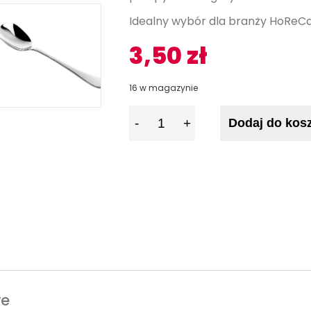
Idealny wybór dla branży HoReC
3,50
zł
16 w magazynie
I
Dodaj do kos
l
o
ś
ć
we