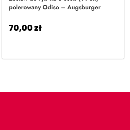
polerowany Odiso – Augsburger
70,00
zł
Dodaj do koszyka