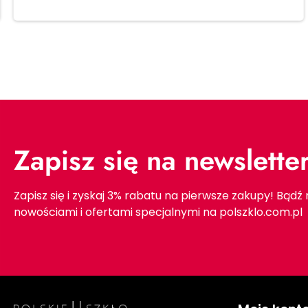
Zapisz się na newslette
Zapisz się i zyskaj 3% rabatu na pierwsze zakupy! Bądź
nowościami i ofertami specjalnymi na polszklo.com.pl