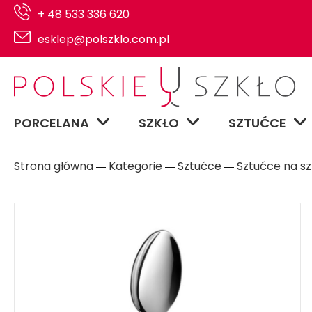
+ 48 533 336 620
esklep@polszklo.com.pl
PORCELANA
SZKŁO
SZTUĆCE
Strona główna
Kategorie
Sztućce
Sztućce na sz
―
―
―