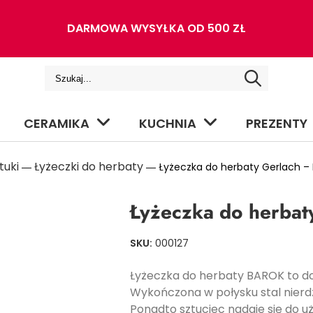
DARMOWA WYSYŁKA OD 500 ZŁ
CERAMIKA
KUCHNIA
PREZENTY
tuki
Łyżeczki do herbaty
―
― Łyżeczka do herbaty Gerlach – 
Łyżeczka do herbat
SKU:
000127
Łyżeczka do herbaty BAROK to d
Wykończona w połysku stal nierdz
Ponadto sztuciec nadaje się do u