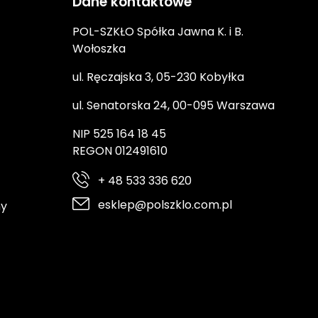
Dane kontaktowe
POL-SZKŁO Spółka Jawna K. i B.
Wołoszka
ul. Ręczajska 3, 05-230 Kobyłka
ul. Senatorska 24, 00-095 Warszawa
NIP 525 164 18 45
REGON 012491610
+ 48 533 336 620
esklep@polszklo.com.pl
ny