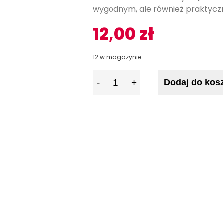
wygodnym, ale również praktycz
12,00
zł
12 w magazynie
I
Dodaj do kos
l
o
ś
ć