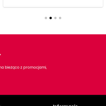
r
 na bieżąco z promocjami,