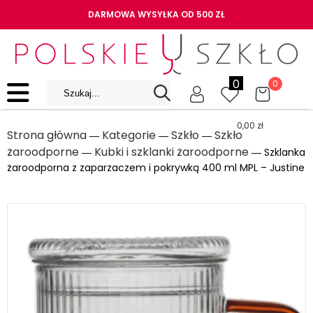
DARMOWA WYSYŁKA OD 500 ZŁ
0
0
0,00
zł
Strona główna
Kategorie
Szkło
Szkło
―
―
―
żaroodporne
Kubki i szklanki żaroodporne
―
― Szklanka
żaroodporna z zaparzaczem i pokrywką 400 ml MPL – Justine