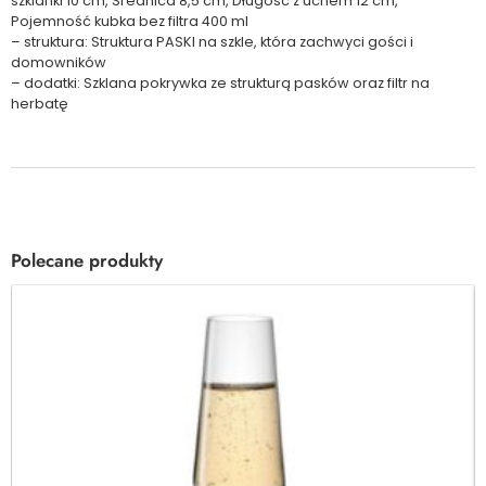
szklanki 10 cm, Średnica 8,5 cm, Długość z uchem 12 cm,
Pojemność kubka bez filtra 400 ml
– struktura: Struktura PASKI na szkle, która zachwyci gości i
domowników
– dodatki: Szklana pokrywka ze strukturą pasków oraz filtr na
herbatę
Polecane produkty