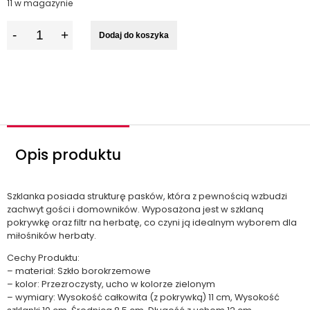
11 w magazynie
I
Dodaj do koszyka
l
o
ś
ć
Opis produktu
Szklanka posiada strukturę pasków, która z pewnością wzbudzi
zachwyt gości i domowników. Wyposażona jest w szklaną
pokrywkę oraz filtr na herbatę, co czyni ją idealnym wyborem dla
miłośników herbaty.
Cechy Produktu:
– materiał: Szkło borokrzemowe
– kolor: Przezroczysty, ucho w kolorze zielonym
– wymiary: Wysokość całkowita (z pokrywką) 11 cm, Wysokość