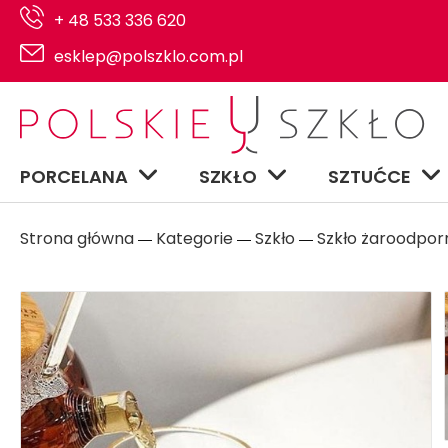
+ 48 533 336 620
esklep@polszklo.com.pl
PORCELANA
SZKŁO
SZTUĆCE
Strona główna
Kategorie
Szkło
Szkło żaroodpor
―
―
―