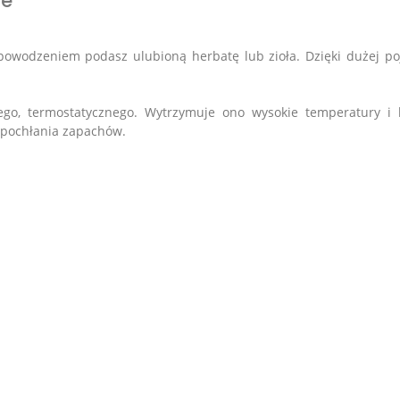
we
owodzeniem podasz ulubioną herbatę lub zioła. Dzięki dużej p
nego, termostatycznego. Wytrzymuje ono wysokie temperatury
e pochłania zapachów.