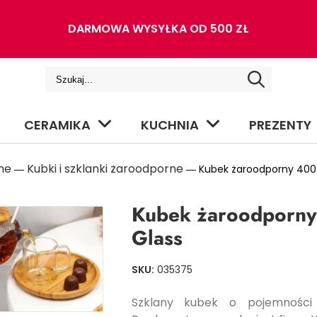
DARMOWA WYSYŁKA OD 500 ZŁ
CERAMIKA
KUCHNIA
PREZENTY
ne
Kubki i szklanki żaroodporne
―
― Kubek żaroodporny 400
Kubek żaroodporny
Glass
SKU:
035375
Szklany kubek o pojemności