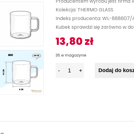
Producentem wyrobu jest firma 
Kolekcja:
THERMO GLASS
Indeks producenta: WL-888607/
Kubek sprawdzi się zarówno w dom
13,80
zł
35 w magazynie
I
Dodaj do kos
l
o
ś
ć