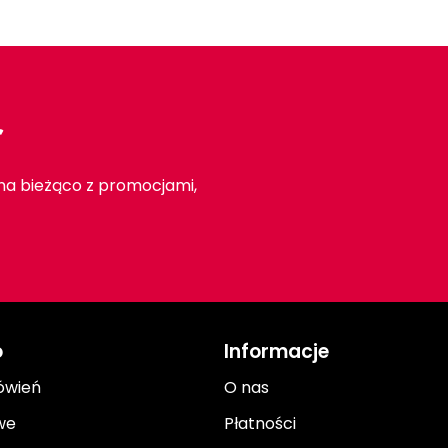
r
 na bieżąco z promocjami,
o
Informacje
ówień
O nas
we
Płatności