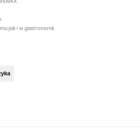
WILMAX.
A
u jak i w gastronomii.
zyka