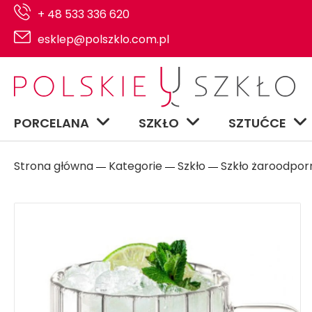
+ 48 533 336 620
esklep@polszklo.com.pl
PORCELANA
SZKŁO
SZTUĆCE
Strona główna
Kategorie
Szkło
Szkło żaroodpor
―
―
―