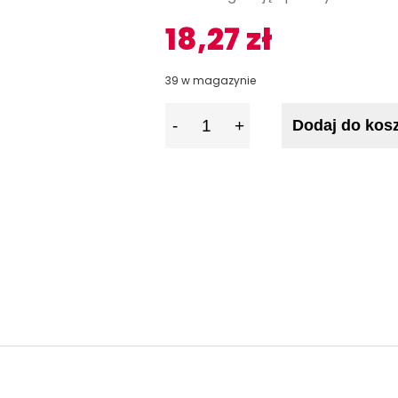
18,27
zł
39 w magazynie
I
Dodaj do kos
l
o
ś
ć