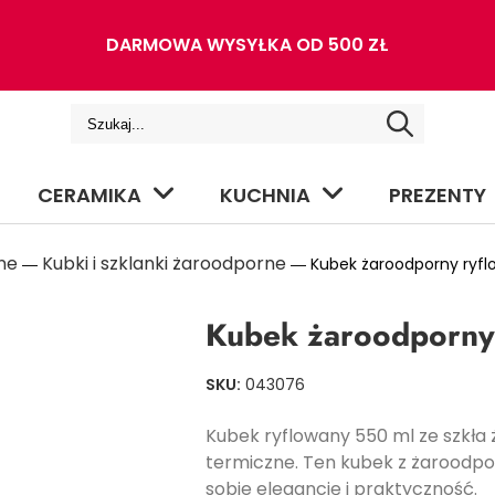
DARMOWA WYSYŁKA OD 500 ZŁ
CERAMIKA
KUCHNIA
PREZENTY
ne
Kubki i szklanki żaroodporne
―
― Kubek żaroodporny ryfl
Kubek żaroodporny
SKU:
043076
Kubek ryflowany 550 ml ze szkła 
termiczne. Ten kubek z żaroodpor
sobie elegancję i praktyczność.