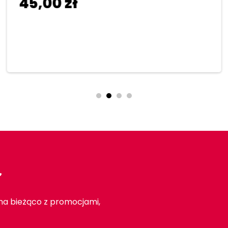
45,00
zł
Dodaj do koszyka
r
 na bieżąco z promocjami,