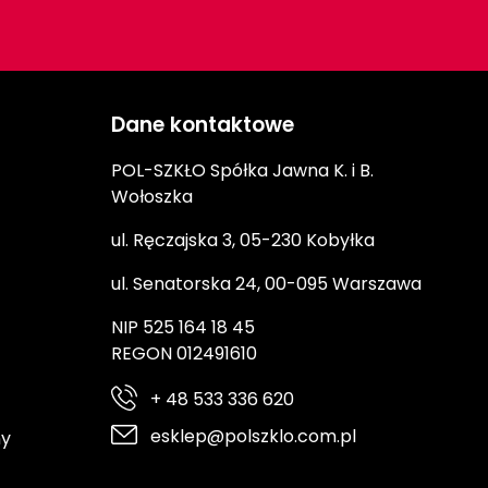
Dane kontaktowe
POL-SZKŁO Spółka Jawna K. i B.
Wołoszka
ul. Ręczajska 3, 05-230 Kobyłka
ul. Senatorska 24, 00-095 Warszawa
NIP 525 164 18 45
REGON 012491610
+ 48 533 336 620
esklep@polszklo.com.pl
ny