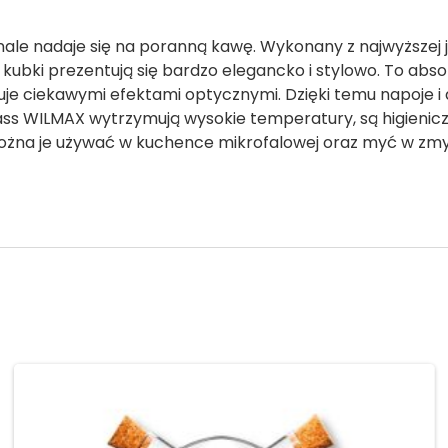
le nadaje się na poranną kawę. Wykonany z najwyższej j
że kubki prezentują się bardzo elegancko i stylowo. To a
kuje ciekawymi efektami optycznymi. Dzięki temu napoje i 
s WILMAX wytrzymują wysokie temperatury, są higieniczn
 można je używać w kuchence mikrofalowej oraz myć w zm