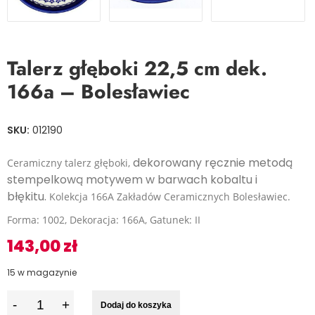
Talerz głęboki 22,5 cm dek.
166a – Bolesławiec
SKU:
012190
dekorowany ręcznie metodą
Ceramiczny talerz głęboki,
stempelkową motywem w barwach kobaltu i
błękitu.
Kolekcja 166A Zakładów Ceramicznych Bolesławiec.
Forma: 1002, Dekoracja: 166A, Gatunek: II
143,00
zł
15 w magazynie
I
Dodaj do koszyka
l