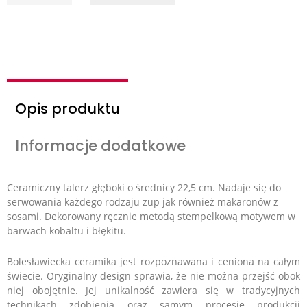
o
ś
ć
Opis produktu
Informacje dodatkowe
Ceramiczny talerz głęboki o średnicy 22,5 cm. Nadaje się do
serwowania każdego rodzaju zup jak również makaronów z
sosami. D
ekorowany ręcznie metodą stempelkową motywem w
barwach kobaltu i błękitu.
Bolesławiecka ceramika jest rozpoznawana i ceniona na całym
świecie. Oryginalny design sprawia, że nie można przejść obok
niej obojętnie. Jej unikalność zawiera się w tradycyjnych
technikach zdobienia oraz samym procesie produkcji