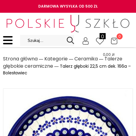
DARMOWA WYSYŁKA OD 500 ZŁ
0
0
0,00
zł
Strona główna
Kategorie
Ceramika
Talerze
―
―
―
głębokie ceramiczne
― Talerz głęboki 22,5 cm dek. 166a –
Bolesławiec