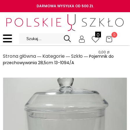
DARMOWA WYSYŁKA OD 500 ZŁ
0
0
0,00
zł
Strona główna
Kategorie
Szkło
―
―
― Pojemnik do
przechowywania 28,5cm 13-1094/A