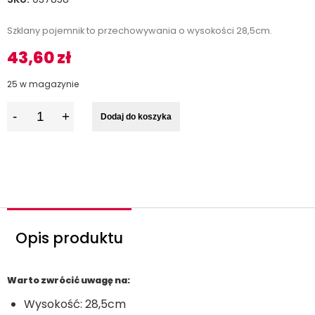
Szklany pojemnik to przechowywania o wysokości 28,5cm.
43,60
zł
25 w magazynie
I
Dodaj do koszyka
l
o
ś
ć
Opis produktu
Warto zwrócić uwagę na:
Wysokość: 28,5cm