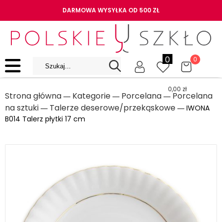
DARMOWA WYSYŁKA OD 500 ZŁ
0
0
0,00
zł
Strona główna
Kategorie
Porcelana
Porcelana
―
―
―
na sztuki
Talerze deserowe/przekąskowe
―
― IWONA
B014 Talerz płytki 17 cm