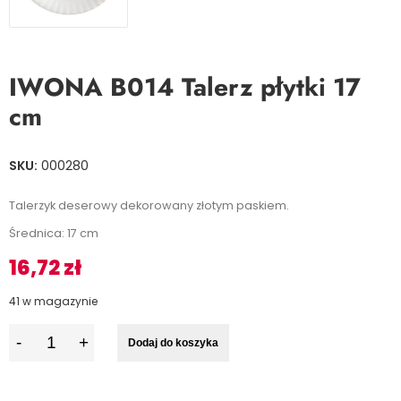
IWONA B014 Talerz płytki 17
cm
SKU:
000280
Talerzyk deserowy dekorowany złotym paskiem.
Średnica: 17 cm
16,72
zł
41 w magazynie
I
Dodaj do koszyka
l
o
ś