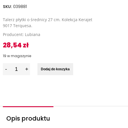
SKU:
039881
Talerz płytki o średnicy 27 cm. Kolekcja Kerajet
9017 Terquesa.
Producent: Lubiana
28,54
zł
19 w magazynie
I
Dodaj do koszyka
l
o
ś
ć
Opis produktu