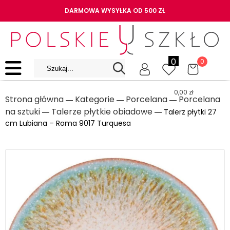
DARMOWA WYSYŁKA OD 500 ZŁ
0
0
0,00
zł
Strona główna
Kategorie
Porcelana
Porcelana
―
―
―
na sztuki
Talerze płytkie obiadowe
―
― Talerz płytki 27
cm Lubiana – Roma 9017 Turquesa