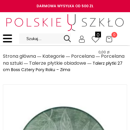
DARMOWA WYSYŁKA OD 500 ZŁ
0
0
0,00
zł
Strona główna
Kategorie
Porcelana
Porcelana
―
―
―
na sztuki
Talerze płytkie obiadowe
―
― Talerz płytki 27
cm Boss Cztery Pory Roku – Zima