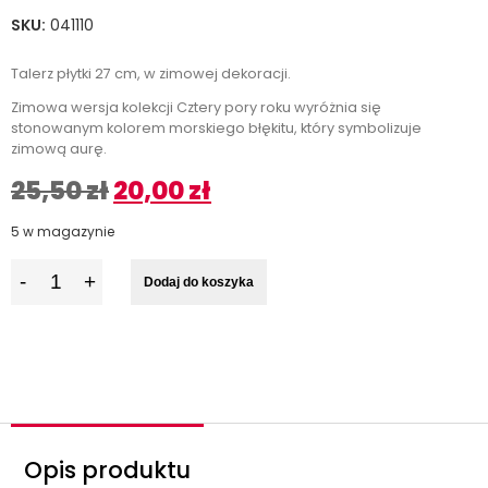
SKU:
041110
Talerz płytki 27 cm, w zimowej dekoracji.
Zimowa wersja kolekcji Cztery pory roku wyróżnia się
stonowanym kolorem morskiego błękitu, który symbolizuje
zimową aurę.
25,50
zł
20,00
zł
5 w magazynie
I
Dodaj do koszyka
l
o
ś
ć
Opis produktu